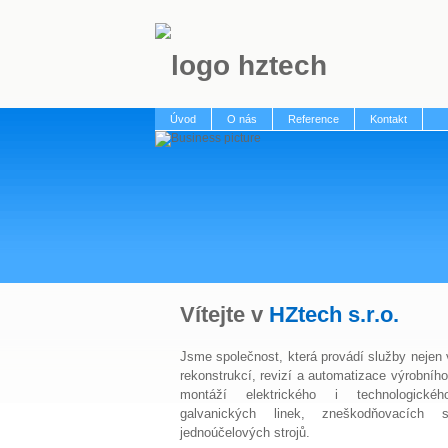
Úvod
O nás
Reference
Kontakt
Vítejte v
HZtech s.r.o.
Jsme společnost, která provádí služby nejen v
rekonstrukcí, revizí a automatizace výrobního 
montáží elektrického i technologické
galvanických linek, zneškodňovacích s
jednoúčelových strojů.