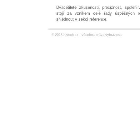
Dvacetileté zkušenosti, preciznost, spolehli
stojí za vznikem celé řady úspěšných re
shlédnout v sekci reference.
© 2013 hztech.cz - všechna práva vyhrazena.